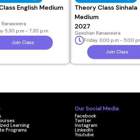
Class English Medium
Theory Class Sinhala
Medium
 Ranaweera
2027
ay 5.30 p.m - 7.30 p.m
Geeshan Ranaweera
Friday 3.00 p.m - 5.00 
Join Class
Join Class
e
Our Social Media
s
Facebook
ourses
Twitter
ized Learning
Instagram
ate Programs
LinkedIn
Youtube