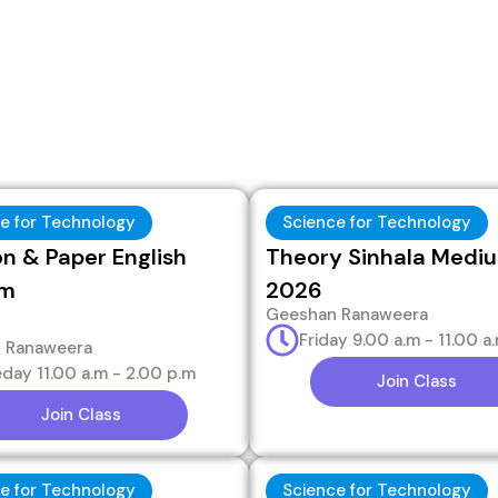
e for Technology
Science for Technology
on & Paper English
Theory Sinhala Medi
um
2026
Geeshan Ranaweera
Friday 9.00 a.m - 11.00 a
 Ranaweera
day 11.00 a.m - 2.00 p.m
Join Class
Join Class
e for Technology
Science for Technology