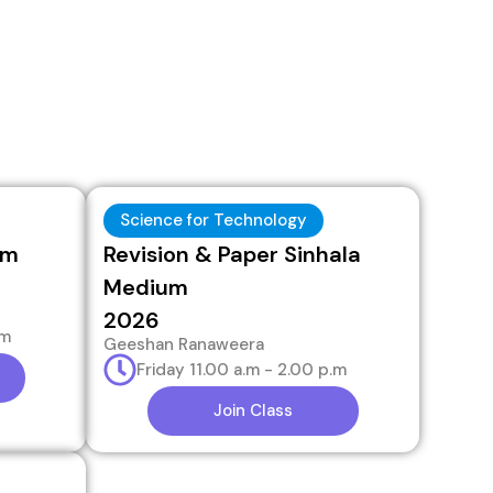
Science for Technology
um
Revision & Paper Sinhala
Medium
2026
.m
Geeshan Ranaweera
Friday 11.00 a.m - 2.00 p.m
Join Class