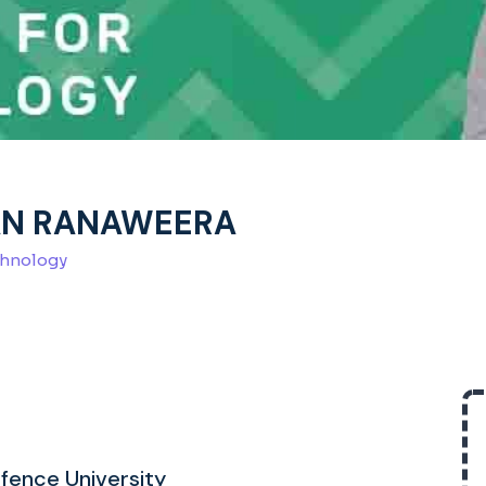
AN RANAWEERA
chnology
fence University