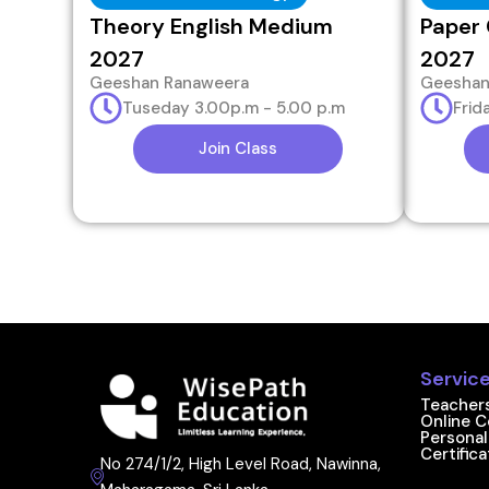
Theory English Medium
Paper 
2027
2027
Geeshan Ranaweera
Geeshan
Tuseday 3.00p.m - 5.00 p.m
Frid
Join Class
Servic
Teacher
Online C
Personal
Certific
No 274/1/2, High Level Road, Nawinna,