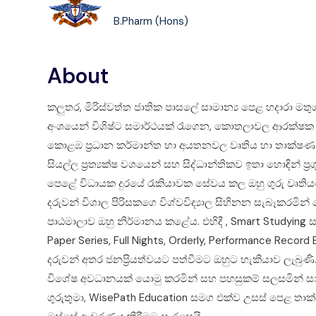
B.Pharm (Hons)
About
කලුතර, මිරිස්වත්ත ජාතික පාසලේ සාමාන්‍ය පෙළ හදාරා මත
අංශයෙන් විශිෂ්ට සමාර්ථයක් රැගෙන, කොතලාවල ආරක්ෂක විශ
කොළඹ ප්‍රධාන කර්මාන්ත හා අයතනවල වෘතිය හා තාක්ෂණ 
සියල්ල ප්‍රත්‍යක්ෂ වශයෙන් සහ සිද්ධාන්තිකව ඉතා හොඳින් ප
පෙළේ විධායක දුරයේ රැකියාවක සේවය කල ඔහු ගුරු වෘතියට
දරුවන් විශාල පිරිසකගෙ විශ්වවිද්‍යාල සිහිනන සැබෑකරමි
පාඨමාලාව ඔහු නිර්මානය කළේය. එහිදී , Smart Studying 
Paper Series, Full Nights, Orderly, Performance Rec
දරුවන් අතර ජනප්‍රියත්වයට පත්වීමට ඔහුට හැකියාව ලැබුණි.
විශේෂ අවධානයක් යොමු කරමින් සහ පහසුකම් සලසමින් ස
ගුරුතුමා, WisePath Education සමග එක්ව උසස් පෙළ තාක්