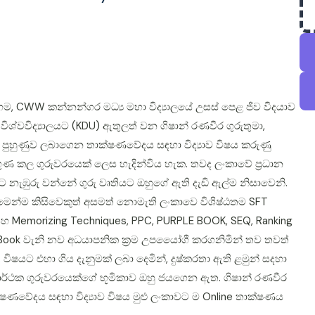
ුගම, CWW කන්නන්ගර මධ්‍ය මහා විද්‍යාලයේ උසස් පෙළ ජිව විදයාව
්වවිද්‍යාලයට (KDU) ඇතුලත් වන ගිෂාන් රණවීර ගුරුතුමා,
පුහුණුව ලබාගෙන තාක්ෂණවේදය සඳහා විද්‍යාව විෂය කරුණු
්‍රගුණ කල ගුරුවරයෙක් ලෙස හැදින්විය හැක. තවද ලංකාවේ ප්‍රධාන
 නැඹුරු වන්නේ ගුරු වෘතියට ඔහුගේ ඇති දැඩි ඇල්ම නිසාවෙනි.
න් මෙන්ම කිසිවෙකුත් අසමත් නොමැති ලංකාවෙ විශිෂ්ඨතම SFT
සහ Memorizing Techniques, PPC, PURPLE BOOK, SEQ, Ranking
ord Book වැනි නව අධයාපනික ක්‍රම උපයෙෝගී කරගනිමින් තව තවත්
 විෂයට එහා ගිය දැනුමක් ලබා දෙමින්, දුෂ්කරතා ඇති ළමුන් සදහා
ාර්ථක ගුරුවරයෙක්ගේ භූමිකාව ඔහු ජයගෙන ඇත. ගිෂාන් රණවීර
ෂණවේදය සඳහා විද්‍යාව විෂය මුළු ලංකාවට ම Online තාක්ෂණය