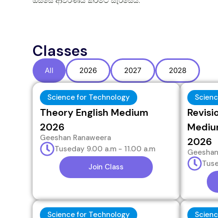
ඔස්සේ ආවරණය කිරීමට සැරසෙයි.
Classes
All
2026
2027
2028
Science for Technology
Scienc
Theory English Medium
Revisi
2026
Medi
Geeshan Ranaweera
2026
Tuseday 9.00 a.m - 11.00 a.m
Geeshan
Tuse
Join Class
Science for Technology
Scienc