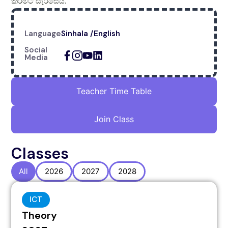
කිරීමට සැරසෙයි.
Language
Sinhala /English
Social
Media
Teacher Time Table
Join Class
Classes
All
2026
2027
2028
ICT
Theory