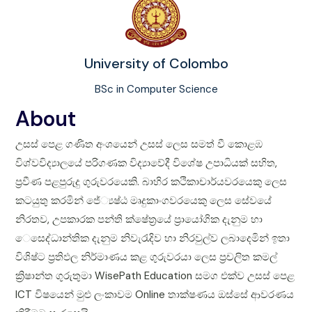
University of Colombo
BSc in Computer Science
About
උසස් පෙළ ගණිත අංශයෙන් උසස් ලෙස සමත් වී කොළඹ
විශ්වවිද්‍යාලයේ පරිගණක විද්‍යාවේදී විශේෂ උපාධියක් සහිත,
ප‍්‍රවීණ පළපුරුදු ගුරුවරයෙකි. බාහිර කථිකාචාර්යවරයෙකු ලෙස
කටයුතු කරමින් ජේ්‍යෂ්ඨ මෘදුකාංගවරයෙකු ලෙස සේවයේ
නිරතව, උපකාරක පන්ති ක්ෂේත‍්‍රයේ ප‍්‍රායෝගික දැනුම හා
ෙසෙද්ධාන්තික දැනුම නිවැරැදිව හා නිරවුල්ව ලබාදෙමින් ඉතා
විශිෂ්ට ප‍්‍රතිඵල නිර්මාණය කළ ගුරුවරයා ලෙස ප‍්‍රචලිත කමල්
ක්‍රිෂාන්ත ගුරුතුමා WisePath Education සමග එක්ව උසස් පෙළ
ICT විෂයෙන් මුළු ලංකාවම Online තාක්ෂණය ඔස්සේ ආවරණය